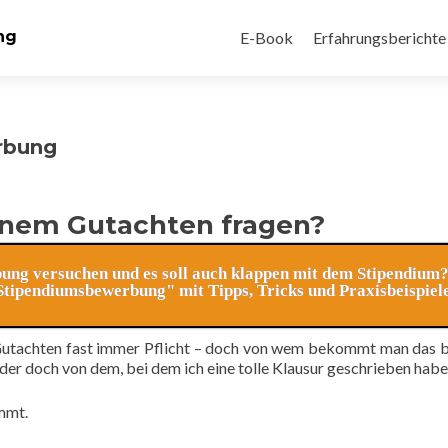
Zum
Inhalt
ng
E-Book
Erfahrungsberichte
springen
rbung
einem Gutachten fragen?
bung versuchen und es soll auch klappen mit dem Stipendium?
tipendiumsbewerbung" mit Tipps, Tricks und Praxisbeispiel
 Gutachten fast immer Pflicht – doch von wem bekommt man das 
der doch von dem, bei dem ich eine tolle Klausur geschrieben hab
mmt.