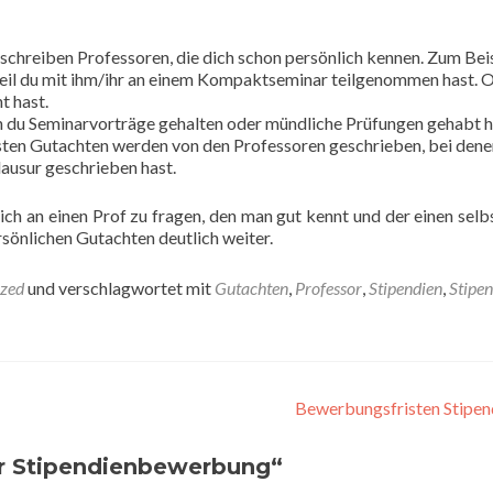
schreiben Professoren, die dich schon persönlich kennen. Zum Beis
 weil du mit ihm/ihr an einem Kompaktseminar teilgenommen hast. 
t hast.
en du Seminarvorträge gehalten oder mündliche Prüfungen gehabt h
hsten Gutachten werden von den Professoren geschrieben, bei dene
Klausur geschrieben hast.
ich an einen Prof zu fragen, den man gut kennt und der einen selb
sönlichen Gutachten deutlich weiter.
ized
und verschlagwortet mit
Gutachten
,
Professor
,
Stipendien
,
Stipe
Bewerbungsfristen Stipen
r Stipendienbewerbung
“