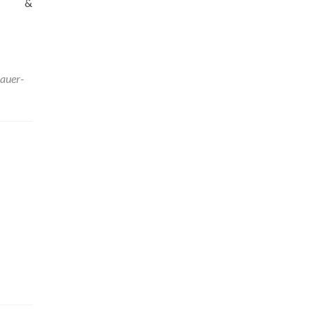
hte &
auer-