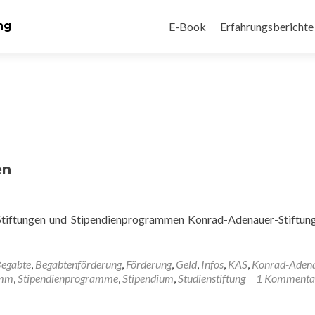
Zum
Inhalt
ng
E-Book
Erfahrungsberichte
springen
en
 Stiftungen und Stipendienprogrammen Konrad-Adenauer-Stiftu
egabte
,
Begabtenförderung
,
Förderung
,
Geld
,
Infos
,
KAS
,
Konrad-Adena
amm
,
Stipendienprogramme
,
Stipendium
,
Studienstiftung
1 Kommenta