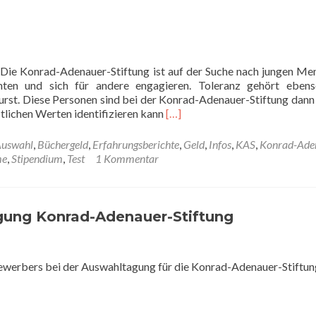
Die Konrad-Adenauer-Stiftung ist auf der Suche nach jungen Me
chten und sich für andere engagieren. Toleranz gehört eben
rst. Diese Personen sind bei der Konrad-Adenauer-Stiftung dann 
Read
tlichen Werten identifizieren kann
[…]
more
about
uswahl
,
Büchergeld
,
Erfahrungsberichte
,
Geld
,
Infos
,
KAS
,
Konrad-Ade
Konrad-
me
,
Stipendium
,
Test
1 Kommentar
Adenauer-
Stiftung
gung Konrad-Adenauer-Stiftung
Bewerbers bei der Auswahltagung für die Konrad-Adenauer-Stiftun