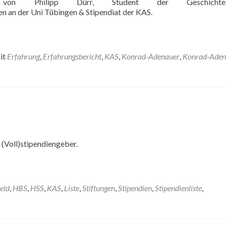
t von Philipp Dürr, Student der Geschic
n an der Uni Tübingen & Stipendiat der KAS.
it
Erfahrung
,
Erfahrungsbericht
,
KAS
,
Konrad-Adenauer
,
Konrad-Aden
 (Voll)stipendiengeber.
eld
,
HBS
,
HSS
,
KAS
,
Liste
,
Stiftungen
,
Stipendien
,
Stipendienliste
,